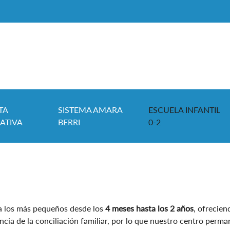
TA
SISTEMA AMARA
ESCUELA INFANTIL
ATIVA
BERRI
0-2
 a los más pequeños desde los
4 meses hasta los 2 años
, ofrecie
cia de la conciliación familiar, por lo que nuestro centro perma