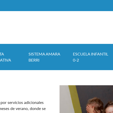
TA
SISTEMA AMARA
ESCUELA INFANTIL
ATIVA
BERRI
0-2
or servicios adicionales
 meses de verano, donde se