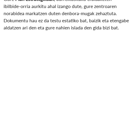
ibilbide-orria aurkitu ahal izango dute, gure zentroaren
norabidea markatzen duten denbora-mugak zehaztuta.
Dokumentu hau ez da testu estatiko bat, baizik eta etengabe
aldatzen ari den eta gure nahien islada den gida bizi bat.