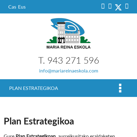
Cas
Eus
T. 943 271 596
info@mariareinaeskola.com
PLAN ESTRATEGIKOA
Plan Estrategikoa
Gure
Plan Estrategikoan
, aurreikusitako eraldaketen