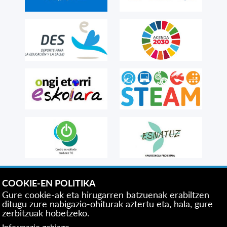
COOKIE-EN POLITIKA
Gure cookie-ak eta hirugarren batzuenak erabiltzen
ditugu zure nabigazio-ohiturak aztertu eta, hala, gure
zerbitzuak hobetzeko.
Informazio gehiago